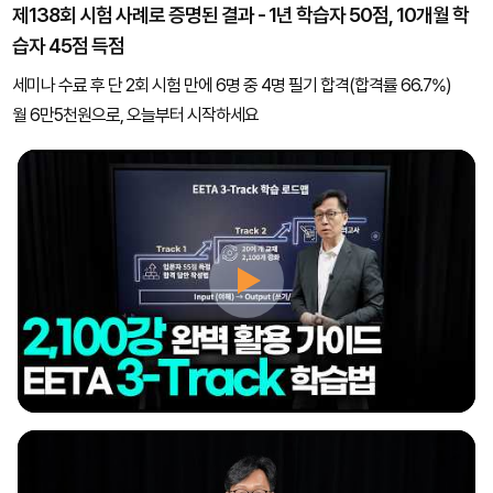
제138회 시험 사례로 증명된 결과 - 1년 학습자 50점, 10개월 학
습자 45점 득점
세미나 수료 후 단 2회 시험 만에 6명 중 4명 필기 합격(합격률 66.7%)
월 6만5천원으로, 오늘부터 시작하세요