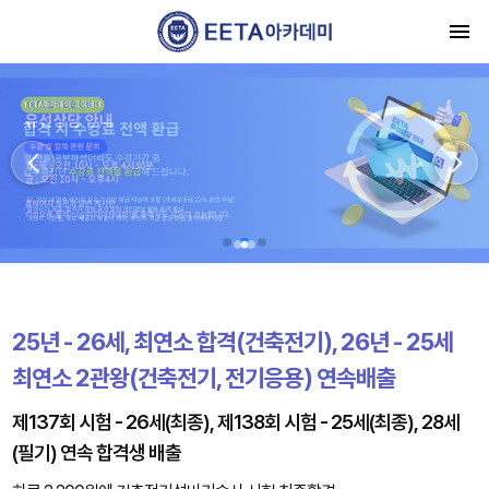
25년 - 26세, 최연소 합격(건축전기), 26년 - 25세
최연소 2관왕(건축전기, 전기응용) 연속배출
제137회 시험 - 26세(최종), 제138회 시험 - 25세(최종), 28세
(필기) 연속 합격생 배출