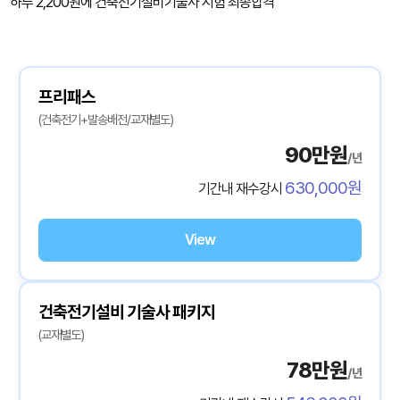
하루 2,200원에 건축전기설비기술사 시험 최종합격
프리패스
(건축전기+발송배전/교재별도)
90만원
/년
630,000원
기간내 재수강시
View
건축전기설비 기술사 패키지
(교재별도)
78만원
/년