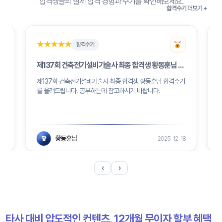
합격생들의 실제 합격 경험과 수기를 확인해보세요.
합격수기 더보기 +
★★★★★
★★★★★
합격수기
 김하성님 합격수기
제137회 건축전기설비기술사 최종 합격생 황동훈님 합격수기
제137회 건축전기설비기술사 최종 합격생 황동훈님 합격수기
를 올려드립니다. 공부하는데 참고하시기 바랍니다.
황동훈님
13
2025-12-18
황
‹
›
타사 대비 압도적인 컨텐츠, 12개월 무이자 할부 혜택