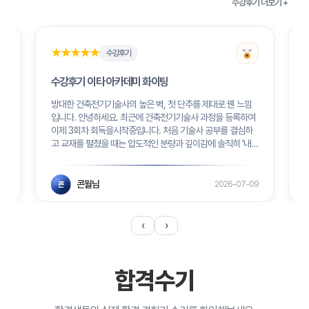
수강후기 더보기 +
★★★★★
★★★★★
수강후기
수강후기 이타 아카데미 화이팅
방대한 건축전기기술사의 높은 벽, 첫 단추를 제대로 꿴 느낌
화
입니다. 안녕하세요. 최근에 건축전기기술사 과정을 등록하여
이제 3회차 회독을시작중입니다. 처음 기술사 공부를 결심하
장
고 교재를 펼쳤을 때는 압도적인 분량과 깊이감에 솔직히 '내
습
가 과연 이 거대한 시험을 끝까지 감당할 수 있을까', '중도에 포
기하게 되진 않을까' 하는 두려움과 걱정이 앞섰습니다. 주변
반
에서도 워낙 악명 높은 시험이라는 이야기를 많이 들었기에 첫
콘월님
26
2026-07-09
콘
수업을 듣기...
2
‹
›
합격수기