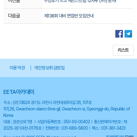
이전글
수강후기 쓰고 제트스트림 12자루 (1타) 받자!
다음글
제138회 대비 면접반 모집안내
리스트
이용약관
개인정보취급방침
EETA아카데미
주소 : (우) 13824 경기도 과천시 과천대로6마길 26, 101호
101,26, Gwacheon-daero 6ma-gil, Gwacheon-si, Gyeonggi-do, Republic of
Korea
대표 : 권준오외 1명
사업자등록번호 : 350-93-00402
통신판매허가번호 : 제
2025-경기과천-0178호
전화번호 : 031-689-5800
팩스 : 031-381-3423
POWERED BY
STWAY