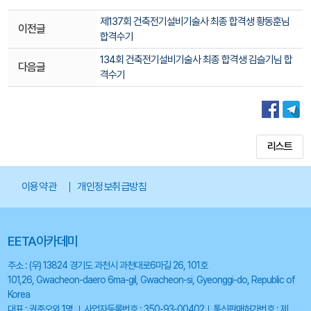
제137회 건축전기설비기술사 최종 합격생 황동훈님
이전글
합격수기
134회 건축전기설비기술사 최종 합격생 김슬기님 합
다음글
격수기
리스트
이용약관
개인정보취급방침
EETA아카데미
주소 : (우) 13824 경기도 과천시 과천대로6마길 26, 101호
101,26, Gwacheon-daero 6ma-gil, Gwacheon-si, Gyeonggi-do, Republic of
Korea
대표 : 권준오외 1명
사업자등록번호 : 350-93-00402
통신판매허가번호 : 제