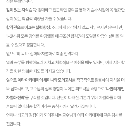
신은 뚜렷합니다.
깊이 있는 지식 습득
: 방대하고 전문적인 강의를 통해 기술사 시험에 꼭 필요한
깊이 있는 학업적 역량을 기를 수 있습니다.
합격권으로 이끄는 실력 향상
: 조급하게 생각하지 않고 서두르지만 않는다면,
1~2년 뒤 모든 강의를 완강했을 때 무조건 합격권에 도달할 만큼의 실력을 얻
을 수 있다고 장담합니다.
앞으로의 목표: 심화와 차별화로 최종 합격까지
일과 공부를 병행하느라 지치고 체력적으로 아쉬울 때도 있지만, 이제 저는 합
격을 향한 명확한 지도를 가지고 있습니다.
앞으로
이타 아카데미의 세미나와 모의고사
를 적극적으로 활용하여 지식을 더
욱 심화시키고, 교수님의 실무 경험이 녹아든 피드백을 바탕으로
'나만의 개인
차별화 전략'
을 구축할 것입니다. 탄탄히 다져진 기본기 위에 차별화를 더해
흔들림 없이 최종 합격이라는 종착지까지 달려가겠습니다.
언제나 최고의 길잡이가 되어주시는 교수님과 이타 아카데미에 깊은 감사를
전합니다.