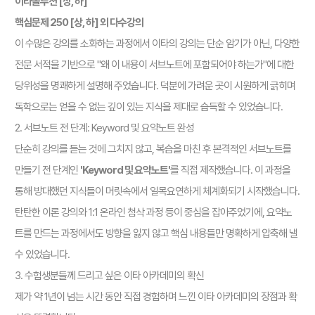
이타솔루션 [상, 하]
핵심문제 250 [상, 하] 외 다수강의
이 수많은 강의를 소화하는 과정에서 이타의 강의는 단순 암기가 아닌, 다양한
전문 서적을 기반으로 "왜 이 내용이 서브노트에 포함되어야 하는가"에 대한
당위성을 명쾌하게 설명해 주었습니다. 덕분에 가려운 곳이 시원하게 긁히며
독학으로는 얻을 수 없는 깊이 있는 지식을 제대로 습득할 수 있었습니다.
2. 서브노트 전 단계: Keyword 및 요약노트 완성
단순히 강의를 듣는 것에 그치지 않고, 복습을 마친 후 본격적인 서브노트를
만들기 전 단계인
'Keyword 및 요약노트'
를 직접 제작했습니다. 이 과정을
통해 방대했던 지식들이 머릿속에서 일목요연하게 체계화되기 시작했습니다.
탄탄한 이론 강의와 1:1 온라인 첨삭 과정 등이 중심을 잡아주었기에, 요약노
트를 만드는 과정에서도 방향을 잃지 않고 핵심 내용들만 명확하게 압축해 낼
수 있었습니다.
3. 수험생분들께 드리고 싶은 이타 아카데미의 확신
제가 약 1년이 넘는 시간 동안 직접 경험하며 느낀 이타 아카데미의 장점과 확