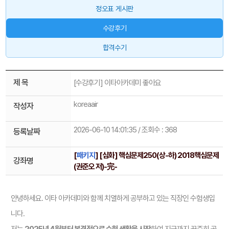
정오표 게시판
수강후기
합격수기
제 목
[수강후기] 이타아카데미 좋아요
koreaair
작성자
2026-06-10 14:01:35 / 조회수 : 368
등록날짜
[
패키지
] [심화] 핵심문제250(상-하) 2018핵심문제
강좌명
(권준오 저)-完-
안녕하세요. 이타 아카데미와 함께 치열하게 공부하고 있는 직장인 수험생입
니다.
저는
2025년 4월부터 본격적으로 수험 생활을 시작
하여 지금까지 꾸준히 공