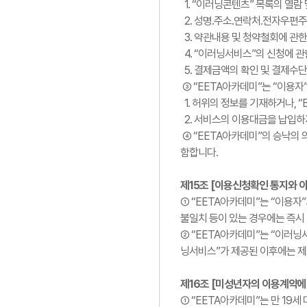
1. “이러닝콘텐츠” 목록의 열람 
2. 성명.주소.연락처.전자우편주
3. 약관내용 및 청약철회에 관한
4. “이러닝서비스”의 신청에 관
5. 결제금액의 확인 및 결제수
③ “EETA아카데미”는 “이용자
1. 허위의 정보를 기재하거나, 
2. 서비스의 이용대금을 납입하
④ “EETA아카데미”의 승낙의 
함합니다.
제15조 [이용신청확인 통지와 
① “EETA아카데미”는 “이용자
불일치 등이 있는 경우에는 즉시
② “EETA아카데미”는 “이러닝
닝서비스”가 제공된 이후에는 제
제16조 [미성년자의 이용계약에
① “EETA아카데미”는 만 19