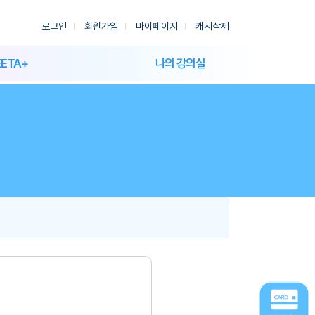
로그인
회원가입
마이페이지
캐시삭제
EETA+
나의 강의실
송도점
학습 강좌
과천점
논술 시험
주문결제 내역
장바구니
쿠폰 내역