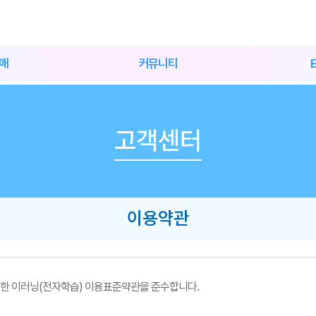
매
커뮤니티
재
공지사항
재
자주하는 질문
고객센터
무료회원 게시판
유료회원 게시판
수강생 자료실
정오표 게시판
이용약관
수강후기
합격수기
한 이러닝(전자학습) 이용표준약관을 준수합니다.