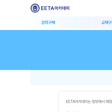
강의구매
교재구
건축+발송 프리패스
출판교
건축전기설비 기술사
자체교
발송배전 기술사
EETA아카데미는 정부에서 제정