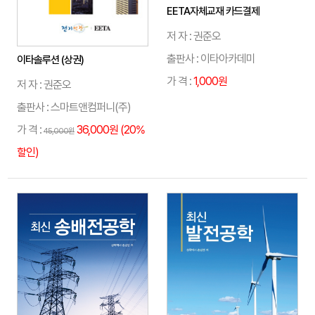
EETA자체교재 카드결제
저 자 : 권준오
출판사 : 이타아카데미
이타솔루션 (상권)
가 격 :
1,000원
저 자 : 권준오
출판사 : 스마트앤컴퍼니(주)
가 격 :
36,000원 (20%
45,000원
할인)