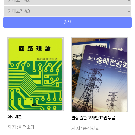
검색
회로이론
발송 출판 교재만 12권 묶음
저 자 : 이덕출외
저 자 : 송길영 외