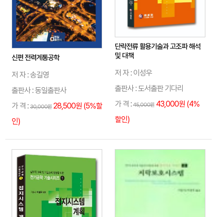
단락전류 활용기술과 고조파 해석
및 대책
신편 전력계통공학
저 자 : 이성우
저 자 : 송길영
출판사 : 도서출판 기다리
출판사 : 동일출판사
가 격 :
43,000원 (4%
가 격 :
28,500원 (5%할
45,000원
30,000원
할인)
인)