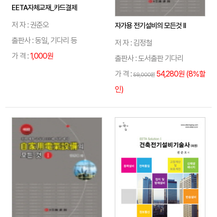
EETA자체교재_카드결제
저 자 : 권준오
자가용 전기설비의 모든것 II
출판사 : 동일, 기다리 등
저 자 : 김정철
가 격 :
1,000원
출판사 : 도서출판 기다리
가 격 :
54,280원 (8%할
59,000원
인)