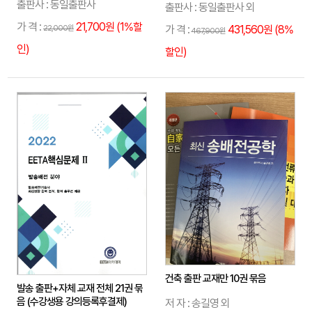
출판사 : 동일출판사
출판사 : 동일출판사 외
가 격 :
21,700원 (1%할
가 격 :
431,560원 (8%
22,000원
467,900원
인)
할인)
건축 출판 교재만 10권 묶음
발송 출판+자체 교재 전체 21권 묶
음 (수강생용 강의등록후결제)
저 자 : 송길영 외