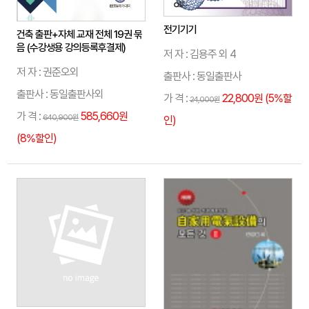
전기기기
건축 출판+자체 교재 전체 19권 묶
음 (수강생용 강의등록후결제)
저 자 : 김용주 외 4
저 자 : 권준오외
출판사 : 동일출판사
출판사 : 동일출판사외
가 격 :
22,800원 (5%할
24,000원
가 격 :
585,660원
640,900원
인)
(8%할인)