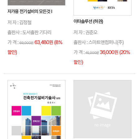
자가용 전기설비의 모든것 I
이타솔루션 (하권)
저 자 : 김정철
출판사 : 도서출판 기다리
저 자 : 권준오
가 격 :
63,480원 (8%
출판사 : 스마트앤컴퍼니(주)
69,000원
할인)
가 격 :
36,000원 (20%
45,000원
할인)