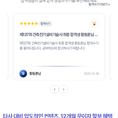
합격생들의 실제 합격 경험과 수기를 확인해보세요.
합격수기 더보기 +
★★★★★
★★★★★
합격수기
 김하성님 합격수기
제137회 건축전기설비기술사 최종 합격생 황동훈님 합격수기
제137회 건축전기설비기술사 최종 합격생 황동훈님 합격수기
를 올려드립니다. 공부하는데 참고하시기 바랍니다.
황동훈님
13
2025-12-18
황
‹
›
타사 대비 압도적인 컨텐츠, 12개월 무이자 할부 혜택