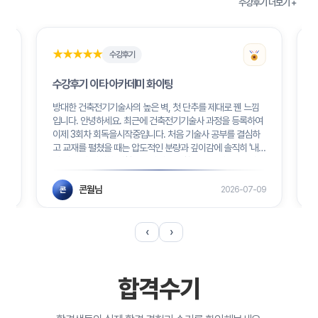
수강후기 더보기 +
★★★★★
★★★★★
수강후기
수강후기 이타 아카데미 화이팅
방대한 건축전기기술사의 높은 벽, 첫 단추를 제대로 꿴 느낌
화
입니다. 안녕하세요. 최근에 건축전기기술사 과정을 등록하여
이제 3회차 회독을시작중입니다. 처음 기술사 공부를 결심하
장
고 교재를 펼쳤을 때는 압도적인 분량과 깊이감에 솔직히 '내
습
가 과연 이 거대한 시험을 끝까지 감당할 수 있을까', '중도에 포
기하게 되진 않을까' 하는 두려움과 걱정이 앞섰습니다. 주변
반
에서도 워낙 악명 높은 시험이라는 이야기를 많이 들었기에 첫
콘월님
26
2026-07-09
콘
수업을 듣기...
2
‹
›
합격수기