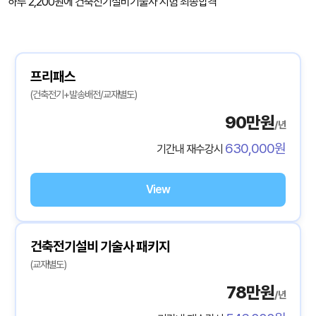
하루 2,200원에 건축전기설비기술사 시험 최종합격
프리패스
(건축전기+발송배전/교재별도)
90만원
/년
630,000원
기간내 재수강시
View
건축전기설비 기술사 패키지
(교재별도)
78만원
/년