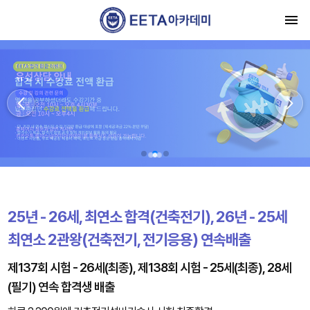
25년 - 26세, 최연소 합격(건축전기), 26년 - 25세
최연소 2관왕(건축전기, 전기응용) 연속배출
제137회 시험 - 26세(최종), 제138회 시험 - 25세(최종), 28세
(필기) 연속 합격생 배출