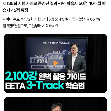
제138회 시험 사례로 증명된 결과 - 1년 학습자 50점, 10개월 학
습자 45점 득점
세미나 수료 후 단 2회 시험 만에 6명 중 4명 필기 합격(합격률 66.7%)
월 6만5천원으로, 오늘부터 시작하세요