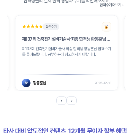
합격생들의 실제 합격 경험과 수기를 확인해보세요.
합격수기 더보기 +
★★★★★
★★★★★
합격수기
 김하성님 합격수기
제137회 건축전기설비기술사 최종 합격생 황동훈님 합격수기
제137회 건축전기설비기술사 최종 합격생 황동훈님 합격수기
를 올려드립니다. 공부하는데 참고하시기 바랍니다.
황동훈님
13
2025-12-18
황
‹
›
타사 대비 압도적인 컨텐츠, 12개월 무이자 할부 혜택