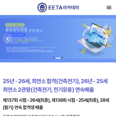
25년 - 26세, 최연소 합격(건축전기), 26년 - 25세
최연소 2관왕(건축전기, 전기응용) 연속배출
제137회 시험 - 26세(최종), 제138회 시험 - 25세(최종), 28세
(필기) 연속 합격생 배출