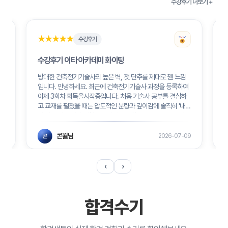
수강후기 더보기 +
★★★★★
★★★★★
수강후기
수강후기 이타 아카데미 화이팅
방대한 건축전기기술사의 높은 벽, 첫 단추를 제대로 꿴 느낌
화
입니다. 안녕하세요. 최근에 건축전기기술사 과정을 등록하여
이제 3회차 회독을시작중입니다. 처음 기술사 공부를 결심하
장
고 교재를 펼쳤을 때는 압도적인 분량과 깊이감에 솔직히 '내
습
가 과연 이 거대한 시험을 끝까지 감당할 수 있을까', '중도에 포
기하게 되진 않을까' 하는 두려움과 걱정이 앞섰습니다. 주변
반
에서도 워낙 악명 높은 시험이라는 이야기를 많이 들었기에 첫
콘월님
26
2026-07-09
콘
수업을 듣기...
2
‹
›
합격수기