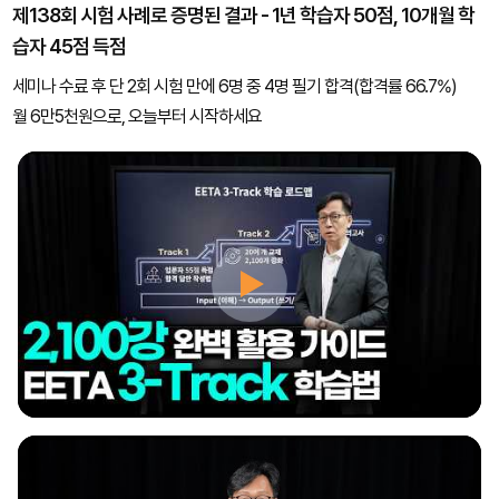
제138회 시험 사례로 증명된 결과 - 1년 학습자 50점, 10개월 학
습자 45점 득점
세미나 수료 후 단 2회 시험 만에 6명 중 4명 필기 합격(합격률 66.7%)
월 6만5천원으로, 오늘부터 시작하세요