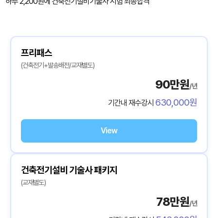
하루 2,200원에 건축전기설비기술사 시험 최종합격
프리패스
(건축전기+발송배전/교재별도)
90만원
/년
630,000원
기간내 재수강시
View
건축전기설비 기술사 패키지
(교재별도)
78만원
/년