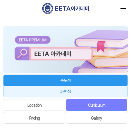
송도점
과천점
Location
Curriculum
Pricing
Gallery